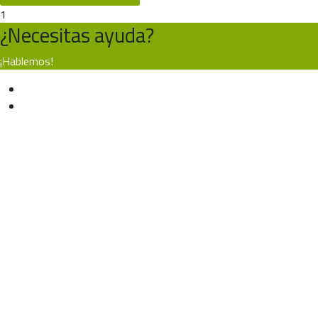
1
¿Necesitas ayuda?
¡Hablemos!
CLINICA ESTÉTICA VELAZQUEZ 57
Recepción
Online
CLINICA ESTÉTICA
Soporte IT
Offline